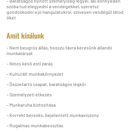
– Barátságos nyitott személyiség legyél, aki könnyedén
szóba tud elegyedni a vendégekkel, szeretsz
gondoskodni a jó hangulatukról, szívesen vendégül látod
őket
Amit kínálunk
– Nem beugrós állás, hosszú távra keresünk állandó
munkatársat
– Nincs késő esti zárás
– Kulturált munkakörnyezet
– Összetartó csapat, barátságos légkör
– Személyzeti étkezés
– Munkaruha biztosítása
– Korrekt bérezés, bejelentett munkaviszony
– Rugalmas munkabeosztás