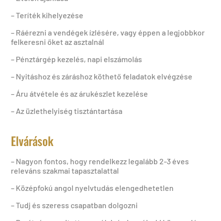
– Teríték kihelyezése
– Ráérezni a vendégek ízlésére, vagy éppen a legjobbkor
felkeresni őket az asztalnál
– Pénztárgép kezelés, napi elszámolás
– Nyitáshoz és záráshoz köthető feladatok elvégzése
– Áru átvétele és az árukészlet kezelése
– Az üzlethelyiség tisztántartása
Elvárások
– Nagyon fontos, hogy rendelkezz legalább 2-3 éves
releváns szakmai tapasztalattal
– Középfokú angol nyelvtudás elengedhetetlen
– Tudj és szeress csapatban dolgozni