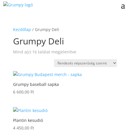
Kezdőlap
/ Grumpy Deli
Grumpy Deli
Sorted
Mind a(z) 16 találat megjelenítve
by
popularity
Grumpy baseball sapka
6 600,00
Ft
Plantin kesudió
4 450,00
Ft