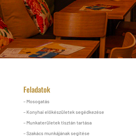
Feladatok
– Mosogatás
– Konyhai előkészületek segédkezése
– Munkaterületek tisztán tartása
– Szakács munkájának segítése