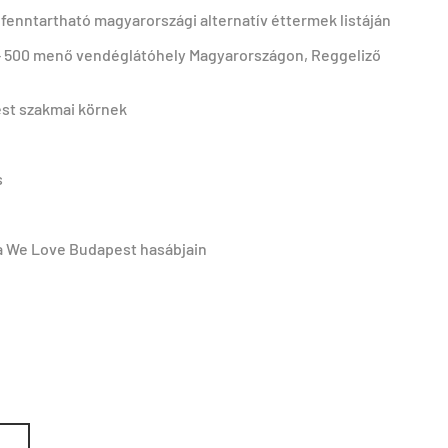
a fenntartható magyarországi alternatív éttermek listáján
 – 500 menő vendéglátóhely Magyarországon, Reggeliző
est szakmai körnek
s
a We Love Budapest hasábjain