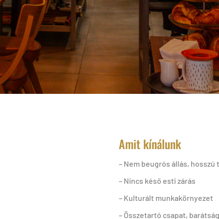
Amit kínálunk
– Nem beugrós állás, hosszú 
– Nincs késő esti zárás
– Kulturált munkakörnyezet
– Összetartó csapat, barátsá