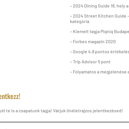
– 2024 Dining Guide 16. hely 
– 2024 Street Kitchen Guide
kategória
– Kiemelt tagja Piqniq Budap
– Forbes magazin 2020
– Google 4.9 pontos értékelé
– Trip Advisor 5 pont
– Folyamatos a megjelenése 
entkezz!
él te is a csapatunk tagja! Várjuk önéletrajzos jelentkezésed!