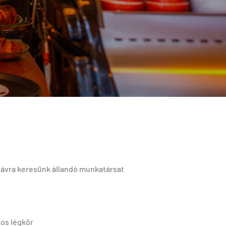
távra keresünk állandó munkatársat
gos légkör