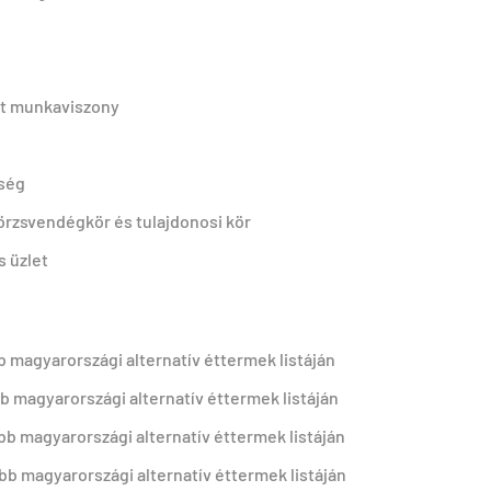
tt munkaviszony
őség
örzsvendégkör és tulajdonosi kör
s üzlet
b magyarországi alternatív éttermek listáján
b magyarországi alternatív éttermek listáján
bb magyarországi alternatív éttermek listáján
bb magyarországi alternatív éttermek listáján