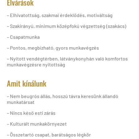
Elvárások
– Elhivatottság, szakmai érdeklődés, motiváltság
– Szakirányú, minimum középfokú végzettség (szakács)
– Csapatmunka
– Pontos, megbízható, gyors munkavégzés
– Nyitott vendégtérben, látványkonyhán való komfortos
munkavégzésre nyitottság
Amit kínálunk
– Nem beugrós állás, hosszú távra keresünk állandó
munkatársat
– Nincs késő esti zárás
– Kulturált munkakörnyezet
– Összetartó csapat, barátságos légkör