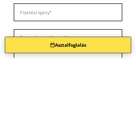
Asztalfoglalás
Önéletrajz*